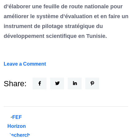
d’élaborer une feuille de route nationale pour
améliorer le système d’évaluation et en faire un
instrument de pilotage stratégique du
développement scientifique en Tunisie.
on
Leave a Comment
FEF
Horizon
Share:
Recherche
:
la
Tunisie
et
la