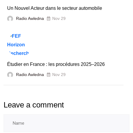
France
Un Nouvel Acteur dans le secteur automobile
unies
Radio Awledna
Nov 29
pour
booster
l’évaluation
des
laboratoires
Étudier en France : les procédures 2025–2026
et
Radio Awledna
écoles
Nov 29
doctorales
Leave a comment