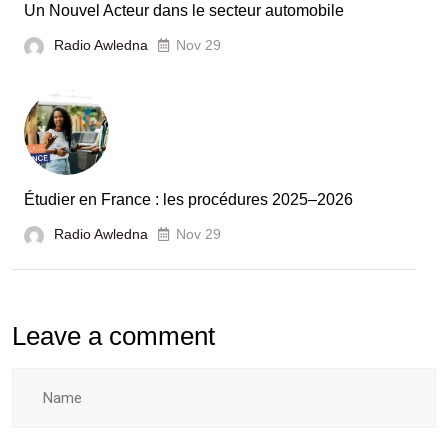
France
Un Nouvel Acteur dans le secteur automobile
unies
Radio Awledna
Nov 29
pour
booster
l’évaluation
des
laboratoires
Étudier en France : les procédures 2025–2026
et
Radio Awledna
écoles
Nov 29
doctorales
Leave a comment