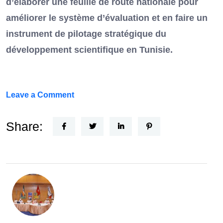
d’élaborer une feuille de route nationale pour
améliorer le système d’évaluation et en faire un
instrument de pilotage stratégique du
développement scientifique en Tunisie.
on
Leave a Comment
FEF
Horizon
Share:
Recherche
:
la
Tunisie
et
la