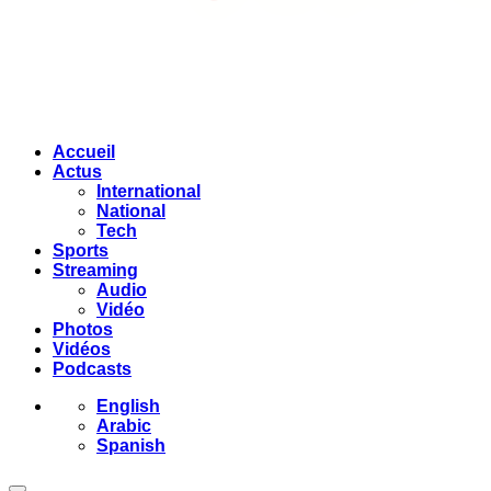
Accueil
Actus
International
National
Tech
Sports
Streaming
Audio
Vidéo
Photos
Vidéos
Podcasts
English
Arabic
Spanish